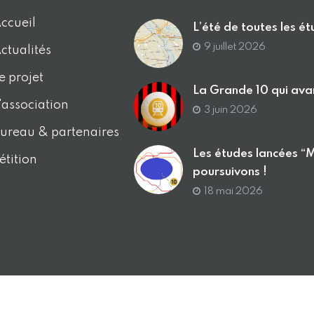
ccueil
L’été de toutes les é
9 juillet 2026
ctualités
e projet
La Grande 10 qui ava
'association
3 juin 2026
ureau & partenaires
Les études lancées “
étition
poursuivons !
18 mai 2026
© La Grande 10 – Tous droits réservés |
Mentions légales