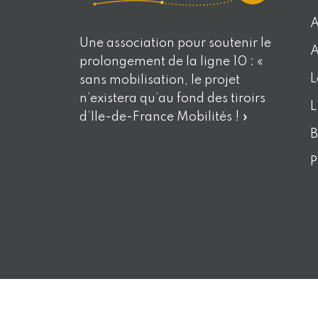
A
Une association pour soutenir le
A
prolongement de la ligne 10 : «
L
sans mobilisation, le projet
n’existera qu’au fond des tiroirs
L
d’Ile-de-France Mobilités ! »
B
P