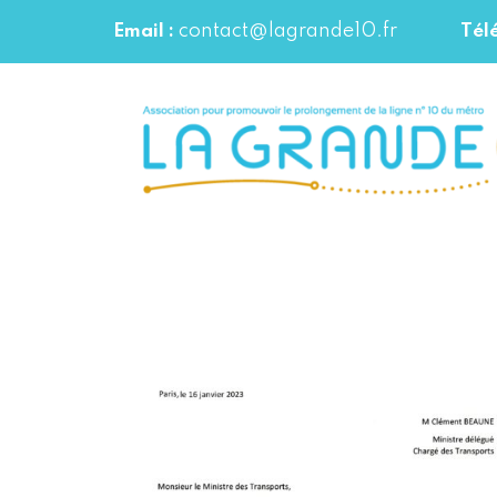
contact@lagrande10.fr
Email :
Tél