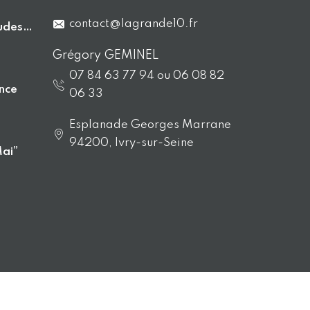
contact@lagrande10.fr
tudes…
Grégory GEMINEL
07 84 63 77 94 ou 06 08 82
nce
06 33
Esplanade Georges Marrane
94200, Ivry-sur-Seine
Mai”