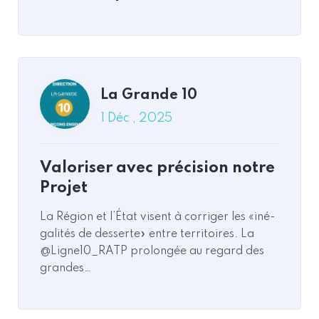
Read More
Commentaires
La Grande 10
1 Déc , 2025
La Grande 10
3 Nov , 2025
Valoriser avec précision notre
Le bureau de La Grande 10
Projet
arrive !
La Région et l’État visent à corriger les «iné­
galités de desserte» entre territoires. La
@Ligne10_RATP prolongée au regard des
grandes…
Read More
Commentaires