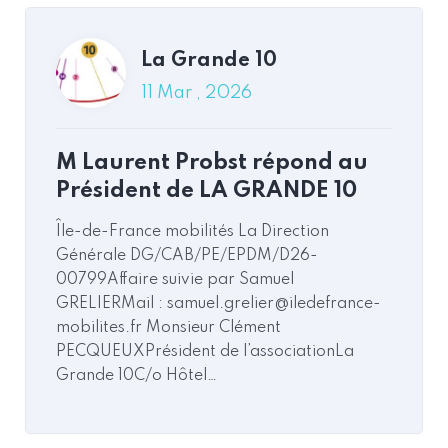
La Grande 10
11 Mar , 2026
M Laurent Probst répond au
La Grande 10
Président de LA GRANDE 10
23 Fév , 2026
Île-de-France mobilités La Direction
LA GRANDE 10 AVEC VOUS
Générale DG/CAB/PE/EPDM/D26-
00799Affaire suivie par Samuel
GRELIERMail : samuel.grelier@iledefrance-
mobilites.fr Monsieur Clément
PECQUEUXPrésident de l’associationLa
Grande 10C/o Hôtel…
Read More
Commentaires