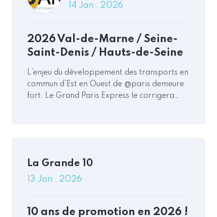
14 Jan , 2026
2026 Val-de-Marne / Seine-
Saint-Denis / Hauts-de-Seine
La Grande 10
13 Jan , 2026
L’enjeu du développement des transports en
commun d’Est en Ouest de @paris demeure
10 ans de promotion en 2026 !
fort. Le Grand Paris Express le corrigera…
La Grande 10
1 Déc , 2025
Read More
Commentaires
Valoriser avec précision notre
Projet
La Grande 10
13 Jan , 2026
10 ans de promotion en 2026 !