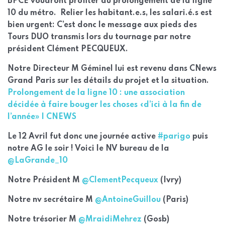
BPCE voudront profiter du prolongement de la ligne
10 du métro. Relier les habitant.e.s, les salari.é.s est
bien urgent: C’est donc le message aux pieds des
Tours DUO transmis lors du tournage par notre
président Clément PECQUEUX.
Notre Directeur M Géminel lui est revenu dans CNews
Grand Paris sur les détails du projet et la situation.
Prolongement de la ligne 10 : une association
décidée à faire bouger les choses «d’ici à la fin de
l’année» | CNEWS
Le 12 Avril fut donc une journée active
#parigo
puis
notre AG le soir ! Voici le NV bureau de la
@LaGrande_10
Notre Président M
@ClementPecqueux
(Ivry)
Notre nv secrétaire M
@AntoineGuillou
(Paris)
Notre trésorier M
@MraidiMehrez
(Gosb)