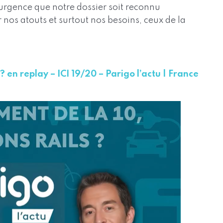
 l’urgence que notre dossier soit reconnu
er nos atouts et surtout nos besoins, ceux de la
? en replay – ICI 19/20 – Parigo l’actu | France