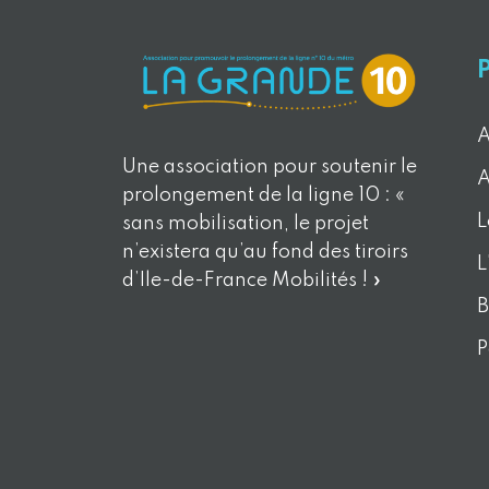
A
Une association pour soutenir le
A
prolongement de la ligne 10 : «
L
sans mobilisation, le projet
n’existera qu’au fond des tiroirs
L
d’Ile-de-France Mobilités ! »
B
P