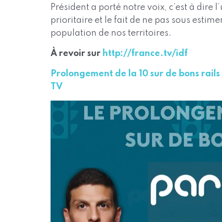
Président a porté notre voix, c’est à dire
prioritaire et le fait de ne pas sous estim
population de nos territoires.
À revoir sur
http://france.tv/idf
Prolongement de la 10 sur de bons rails 
TV