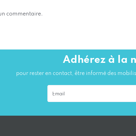
 un commentaire.
Adhérez à la 
pour rester en contact, être informé des mobilis