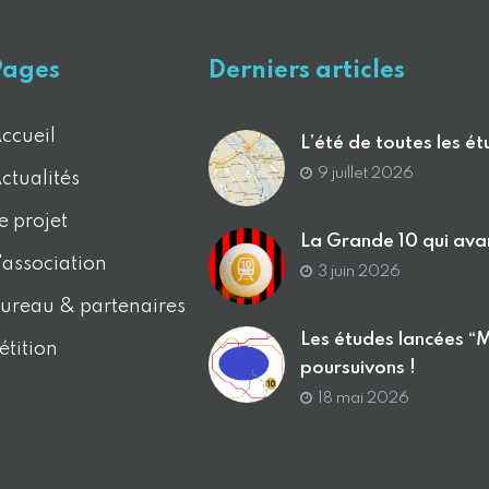
Pages
Derniers articles
ccueil
L’été de toutes les é
9 juillet 2026
ctualités
e projet
La Grande 10 qui ava
'association
3 juin 2026
ureau & partenaires
Les études lancées “
étition
poursuivons !
18 mai 2026